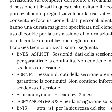
persistente sul computer dell’utente e si elimin
di sessione utilizzati in questo sito evitano il ri
potenzialmente pregiudizievoli per la riservatezz
consentono l’acquisizione di dati personali identif
hanno una durata maggiore specificata nell’elenc
uso di cookie per la trasmissione di informazioni
uso di cookie di profilazione degli utenti.
I cookies tecnici utilizzati sono i seguenti:
BNES_ASP.NET_SessionId: dati della sessione 
per garantirne la continuità. Non contiene in
scadenza di sessione
ASP.NET_SessionId: dati della sessione utente,
garantirne la continuità. Non contiene inform
scadenza di sessione
Aspixanonymous: - scadenza 3 mesi
.ASPXANONYMOUS - per la navigazione sul si
BNIS___utm_is1: per la sicurezza del sito - 